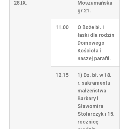
28.IX.
Moszumańska
gr.21.
11.00
O Boże bł. i
łaski dla rodzin
Domowego
Kościoła i
naszej parafii.
12.15
1) Dz. bł. w 18.
r. sakramentu
małżeństwa
Barbary i
Sławomira
Stolarczyk i 15.
rocznicę