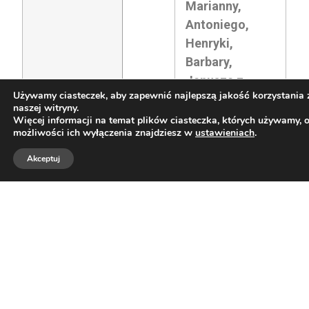
Marianny,
Antoniego,
Henryki,
Barbary,
Janusza z
Używamy ciasteczek, aby zapewnić najlepszą jakość korzystania 
rodzinami i dla
naszej witryny.
Krzysztofa.
Więcej informacji na temat plików ciasteczka, których używamy, 
możliwości ich wyłączenia znajdziesz w
ustawieniach
.
3)† Stanisław
Stryjewski i ††
Akceptuj
z rodziny.
Czwartek –
7.00
† Janina
09.X.
Moszumańska
gr.25.