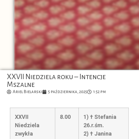
XXVII Niedziela roku – Intencje
Mszalne
Ariel Bielarski
5 października, 2025
1:52 pm
XXVII
8.00
1) † Stefania
Niedziela
26.r.śm.
zwykła
2) † Janina