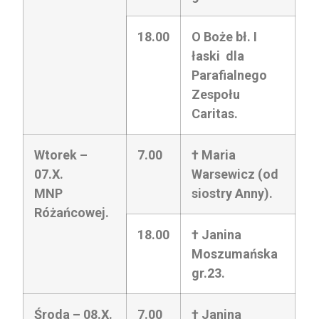
18.00
O Boże bł. I
łaski dla
Parafialnego
Zespołu
Caritas.
Wtorek –
7.00
† Maria
07.X.
Warsewicz (od
MNP
siostry Anny).
Różańcowej.
18.00
† Janina
Moszumańska
gr.23.
Środa – 08.X.
7.00
† Janina