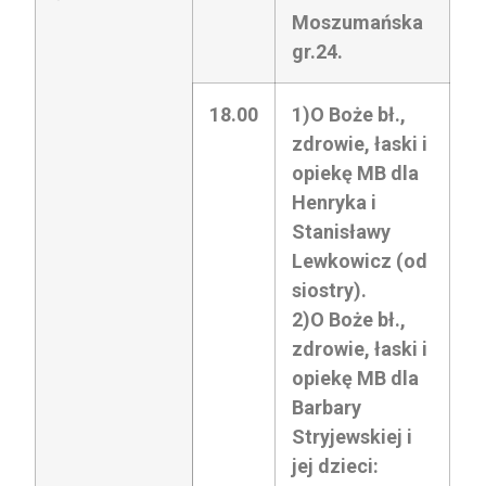
Moszumańska
gr.24.
18.00
1)O Boże bł.,
zdrowie, łaski i
opiekę MB dla
Henryka i
Stanisławy
Lewkowicz (od
siostry).
2)O Boże bł.,
zdrowie, łaski i
opiekę MB dla
Barbary
Stryjewskiej i
jej dzieci: