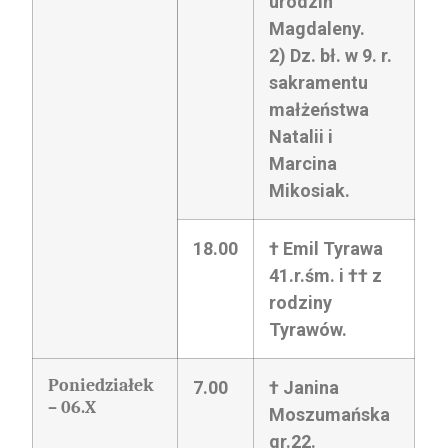
urodzin
Magdaleny.
2) Dz. bł. w 9. r.
sakramentu
małżeństwa
Natalii i
Marcina
Mikosiak.
18.00
† Emil Tyrawa
41.r.śm. i †† z
rodziny
Tyrawów.
Poniedziałek
7.00
† Janina
– 06.X
Moszumańska
gr.22.