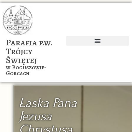
Parafia p.w.
Trójcy
Ogłoszenia parafialne
Wspólnoty naszej parafii
Świętej
w Boguszowie-
Gorcach
Łaska Pana
Jezusa
Chrystusa,