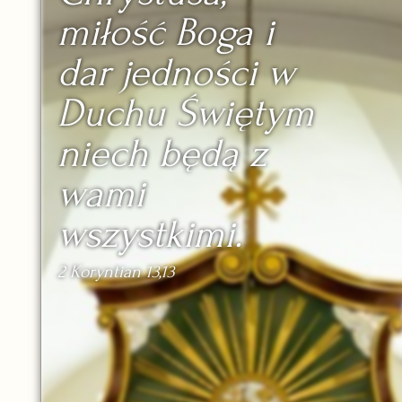
miłość Boga i
dar jedności w
Duchu Świętym
niech będą z
wami
wszystkimi.
2 Koryntian 13,13