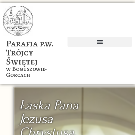
Parafia p.w.
Trójcy
Ogłoszenia parafialne
Wspólnoty naszej parafii
Świętej
w Boguszowie-
Gorcach
Łaska Pana
Jezusa
Chrystusa,