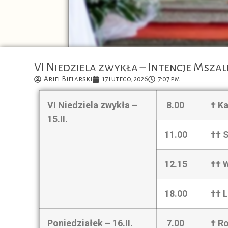
VI Niedziela zwykła – Intencje Msza
Ariel Bielarski
17 lutego, 2026
7:07 pm
VI Niedziela zwykła –
8.00
† Ka
15.II.
11.00
†† S
12.15
†† W
18.00
†† 
Poniedziałek –
16.II.
7.00
† R