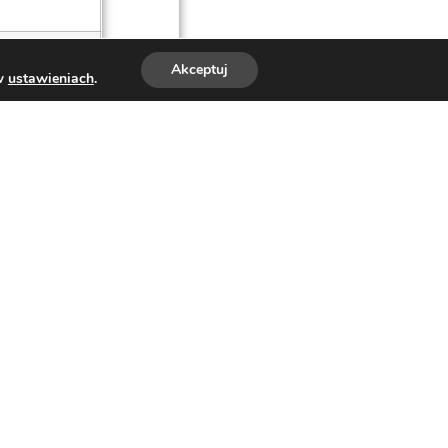
Akceptuj
 w
ustawieniach
.
ard
 (od dzieci