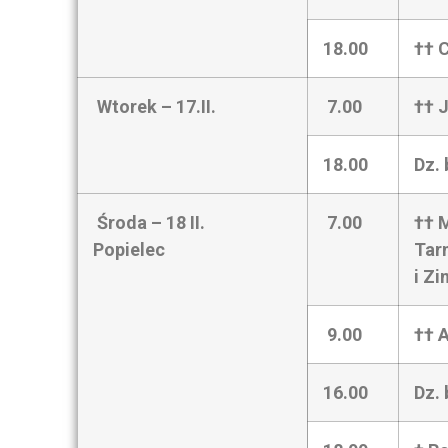
18.00
†† C
Wtorek –
17.II.
7.00
†† J
18.00
Dz. 
Środa – 18 II.
7.00
†† 
Popielec
Tar
i Z
9.00
†† A
16.00
Dz. 