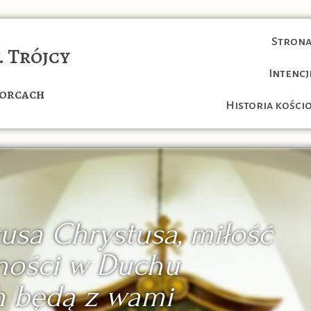
Strona
. Trójcy
Intencj
orcach
Historia kości
zusa Chrystusa, miłość
dności w Duchu
h będą z wami