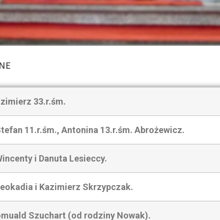
lne
zimierz 33.r.śm.
tefan 11.r.śm., Antonina 13.r.śm. Abrożewicz.
incenty i Danuta Lesieccy.
Leokadia i Kazimierz Skrzypczak.
omuald Szuchart (od rodziny Nowak).