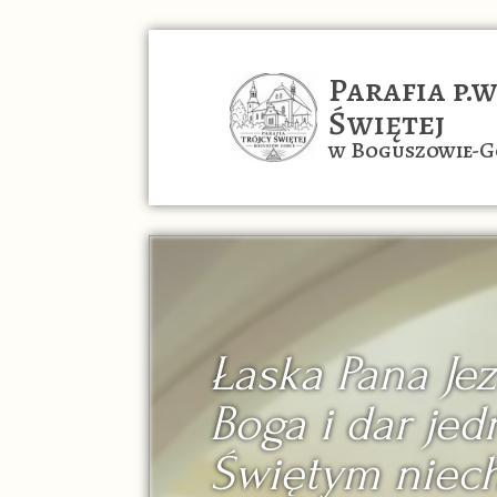
Parafia p.w
Świętej
w Boguszowie-G
Łaska Pana Je
Boga i dar je
Świętym niec