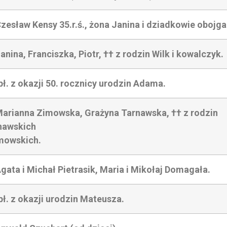
zesław Kensy 35.r.ś., żona Janina i dziadkowie obojga
anina, Franciszka, Piotr, †† z rodzin Wilk i kowalczyk.
bł. z okazji 50. rocznicy urodzin Adama.
Marianna Zimowska, Grażyna Tarnawska, †† z rodzin
nawskich
imowskich.
gata i Michał Pietrasik, Maria i Mikołaj Domagała.
bł. z okazji urodzin Mateusza.