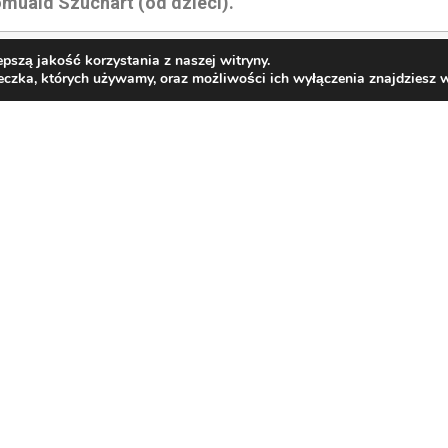
omuald Szuchart (od dzieci).
awrócenie Agnieszki.
pszą jakość korzystania z naszej witryny.
teczka, których używamy, oraz możliwości ich wyłączenia znajdziesz
eresa Kawczyńska 19.r.śm.
awrócenie Anny.
arian Nowak 10.r.śm.
Zbigniew, rodzice Wanda,Teodor Wysoccy, Maria i Edw
chniewicz.
rszula i Mieczysław Miłek, Halina i Mieczysław Kejrys
odzinami).