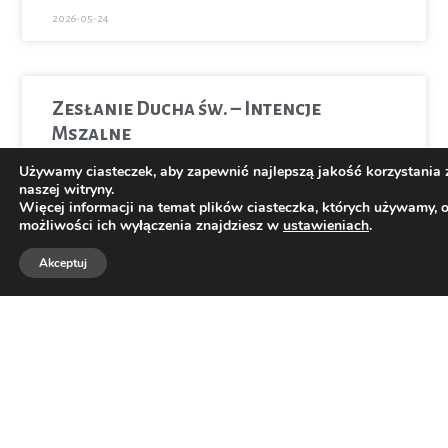
2026-05-24
Zesłanie Ducha św. – Intencje
Mszalne
Używamy ciasteczek, aby zapewnić najlepszą jakość korzystania 
WYŚWIETL TREŚĆ
naszej witryny.
Więcej informacji na temat plików ciasteczka, których używamy, 
możliwości ich wyłączenia znajdziesz w
ustawieniach
.
2026-05-24
Akceptuj
Parafia p.w.
74 844 93 83
Trójcy
Świętej
w
Boguszowie-
Gorcach