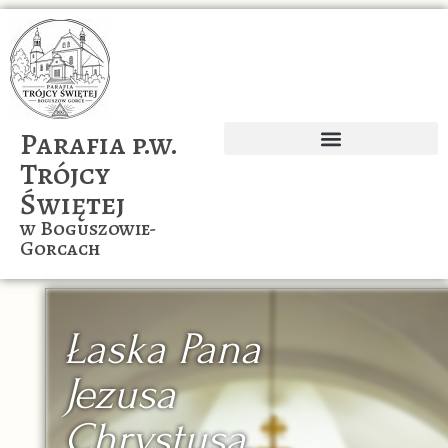
Parafia p.w.
Trójcy
Ogłoszenia parafialne
Wspólnoty naszej parafii
Świętej
w Boguszowie-
Gorcach
Łaska Pana
Jezusa
Chrystusa,