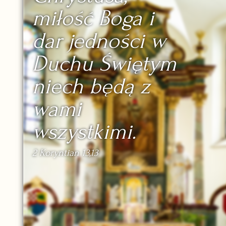
miłość Boga i
dar jedności w
Duchu Świętym
niech będą z
wami
wszystkimi.
2 Koryntian 13,13