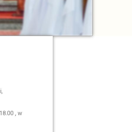
i,
18.00 , w