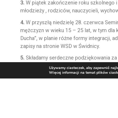
3.
W piątek zakończenie roku szkolnego i k
młodzieży , rodziców, nauczycieli, wych
4.
W przyszłą niedzielę 28. czerwca Semin
mężczyzn w wieku 15 – 25 lat, w tym dla
Ducha”, w planie różne formy integracji, ad
zapisy na stronie WSD w Świdnicy.
5.
Składamy serdeczne podziękowania za o
Używamy ciasteczek, aby zapewnić najle
– W zakrystii polecamy prasę katolicką.
Więcej informacji na temat plików cias
– nabożeństwa czerwcowe codziennie o
6.
Liturgia tygodnia i intencje mszalne w 
http://parafiaswietejtrojcy.bogoszow-gorc
PKO BP SA O/ Wałbrzych