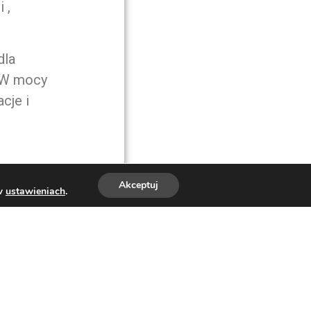
 ,
dla
: W mocy
cje i
Akceptuj
 w
ustawieniach
.