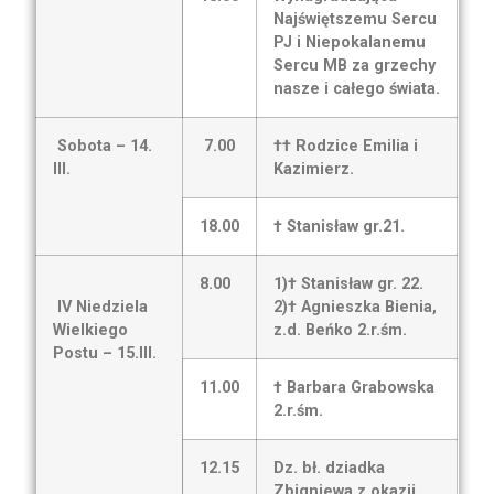
Najświętszemu Sercu
PJ i Niepokalanemu
Sercu MB za grzechy
nasze i całego świata.
Sobota – 14.
7.00
†† Rodzice Emilia i
III.
Kazimierz.
18.00
† Stanisław gr.21.
8.00
1)† Stanisław gr. 22.
IV Niedziela
2)† Agnieszka Bienia,
Wielkiego
z.d. Beńko 2.r.śm.
Postu – 15.III.
11.00
† Barbara Grabowska
2.r.śm.
12.15
Dz. bł. dziadka
Zbigniewa z okazji