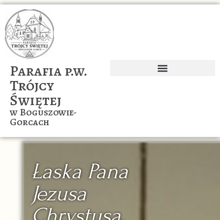
Parafia p.w.
Trójcy
Ogłoszenia parafialne
Wspólnoty naszej parafii
Świętej
w Boguszowie-
Gorcach
Łaska Pana
Jezusa
Chrystusa,