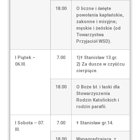
18.00
O liczne i święte
powołania kapłańskie,
zakonne i misyjne;
męskie i żeńskie (od
Towarzystwa
Przyjaciół WSD).
I Piątek –
7.00
1)† Stanisław 13.gr.
06.III.
2) Za dusze w czyśćcu
cierpiące.
18.00
O Boże bł. i łaski dla
Stowarzyszenia
Rodzin Katolickich i
rodzin parafii.
I Sobota – 07.
7.00
† Stanisław gr.14.
III.
18.00
Wynagradzająca, z