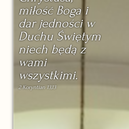
miłość Boga i
dar jedności w
Duchu Świętym
niech będą z
wami
wszystkimi.
2 Koryntian 13,13