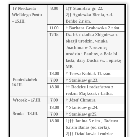
IV Niedziela
8.00
1)† Stanisław gr. 22.
Wielkiego Postu
2)† Agnieszka Bienia, z.d.
–
15.III.
Beńko 2.r.śm.
11.00
† Barbara Grabowska 2.r.śm.
12.15
Dz. bł. dziadka Zbigniewa z
okazji urodzin, wnuka
Joachima w 7.rocznicę
urodzin i Pauliny, o Boże bł.,
łaski, dary Ducha św. i opiekę
MB.
18.00
† Teresa Kubiak 11.r.śm.
Poniedziałek –
7.00
† Stanisław gr.23.
16.III.
18.00
†† Rodzice i rodzeństwo z
rodzin Majkszak i Łatka.
Wtorek –
17.III.
7.00
† Józef Chmura.
18.00
† Stanisław gr.24.
Środa –
18.III.
7.00
† Stanisław gr25.
18.00
1)†† Janina 5.r.śm., Tadeusz
6.r.śm Banaś (od córki).
2)†† Dziadkowie i rodzice