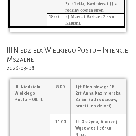
2)†† Tekla, Kazimierz i †† z
rodziny obojga stron.
18.00
†† Marek i Barbara 2.r.śm.
Kałużni.
III Niedziela Wielkiego Postu – Intencje
Mszalne
2026-03-08
III Niedziela
8.00
1)† Stanisław gr.15.
Wielkiego
2)† Anna Kazimierska
Postu – 08.III.
3.r.śm (od rodziców,
braci i ich dzieci).
11.00
†† Grażyna, Andrzej
Wąsowicz i córka
Nina.