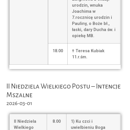
urodzin, wnuka
Joachima w
7.rocznicę urodzin i
Pauliny, o Boże bł.,
łaski, dary Ducha św. i
opiekę MB.
18.00
† Teresa Kubiak
11.r.śm.
II Niedziela Wielkiego Postu – Intencje
Mszalne
2026-03-01
II Niedziela
8.00
1) Ku czci i
Wielkiego
uwielbieniu Boga