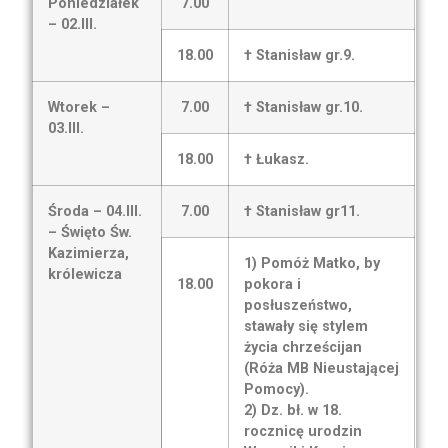
Poniedziałek
7.00
– 02.III.
18.00
† Stanisław gr.9.
Wtorek –
7.00
† Stanisław gr.10.
03.III.
18.00
† Łukasz.
Środa – 04.III.
7.00
† Stanisław gr11.
– Święto Św.
Kazimierza,
1) Pomóż Matko, by
królewicza
18.00
pokora i
posłuszeństwo,
stawały się stylem
życia chrześcijan
(Róża MB Nieustającej
Pomocy).
2) Dz. bł. w 18.
rocznicę urodzin