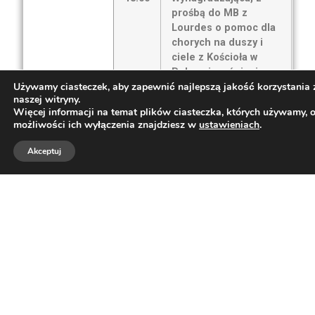
prośbą do MB z
Lourdes o pomoc dla
chorych na duszy i
ciele z Kościoła w
Polsce i na świecie.
Używamy ciasteczek, aby zapewnić najlepszą jakość korzystania 
naszej witryny.
III Niedziela
8.00
1)† Stanisław gr.15.
Więcej informacji na temat plików ciasteczka, których używamy, 
Wielkiego
2)† Anna Kazimierska
możliwości ich wyłączenia znajdziesz w
ustawieniach
.
Postu – 08.III.
3.r.śm (od rodziców,
Akceptuj
braci i ich dzieci).
11.00
†† Grażyna, Andrzej
Wąsowicz i córka
Nina.
1)† Władysław Kubiak
12.15
31.,r.śm.
2)† Mama Regina
Kwiatkowska 1.r.śm. i
†† rodzin