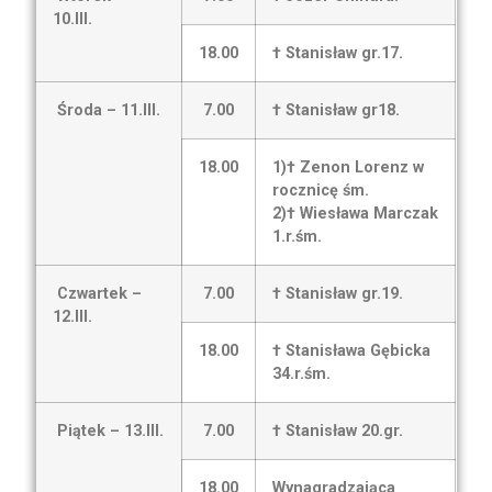
10.III.
18.00
† Stanisław gr.17.
Środa – 11.III.
7.00
† Stanisław gr18.
18.00
1)† Zenon Lorenz w
rocznicę śm.
2)† Wiesława Marczak
1.r.śm.
Czwartek –
7.00
† Stanisław gr.19.
12.III.
18.00
† Stanisława Gębicka
34.r.śm.
Piątek – 13.III.
7.00
† Stanisław 20.gr.
18.00
Wynagradzająca