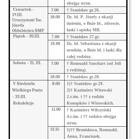
obojga stron.
Czwartek –
7.00
† Stanisław gr.26.
19.III.
18.00
Dz. bł. P. Józefy z okazji
Uroczystość Św.
imienin, o Boże bł., zdrowie,
Józefa
łaski i opiekę MB.
Oblubieńca NMP
Piątek –
20.III.
7.00
† Stanisław 27.gr.
18.00
Dz. bł. Sebastiana z okazji
urodzin, o Boże bł. i łaski dla
całej rodziny.
Sobota –
21. III.
7.00
† Romuald Szuchart (od Joli
z rodziną).
18.00
† Stanisław gr.28.
V Niedziela
8.00
1)† Stanisław gr.29.
Wielkiego Postu
2)† Kazimierz Witowski
–
22.III.
2.r.śm. i †† z rodzin
Rekolekcje
Konopków i Witowskich.
11.00
† Kazimierz Wilczyński
4.r.śm. i †† rodzice obojga
stron.
12.15
1)†† Bronisława, Romuald,
Anna, Franciszek.