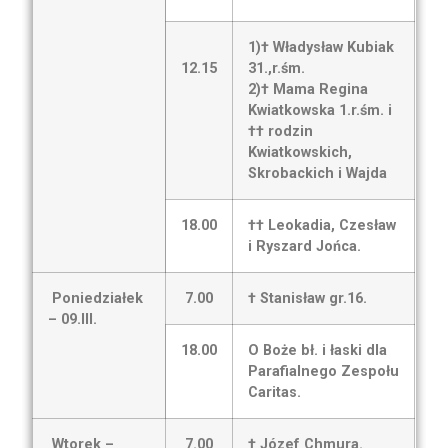
1)† Władysław Kubiak
12.15
31.,r.śm.
2)† Mama Regina
Kwiatkowska 1.r.śm. i
†† rodzin
Kwiatkowskich,
Skrobackich i Wajda
18.00
†† Leokadia, Czesław
i Ryszard Jońca.
Poniedziałek
7.00
† Stanisław gr.16.
– 09.III.
18.00
O Boże bł. i łaski dla
Parafialnego Zespołu
Caritas.
Wtorek –
7.00
† Józef Chmura.