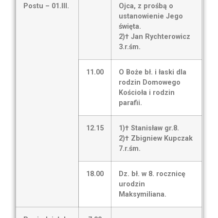
Postu – 01.III.
Ojca, z prośbą o
ustanowienie Jego
święta.
2)† Jan Rychterowicz
3.r.śm.
11.00
O Boże bł. i łaski dla
rodzin Domowego
Kościoła i rodzin
parafii.
12.15
1)† Stanisław gr.8.
2)† Zbigniew Kupczak
7.r.śm.
18.00
Dz. bł. w 8. rocznicę
urodzin
Maksymiliana.