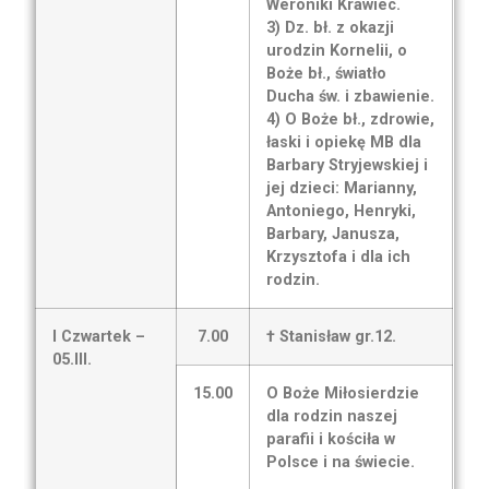
Weroniki Krawiec.
3) Dz. bł. z okazji
urodzin Kornelii, o
Boże bł., światło
Ducha św. i zbawienie.
4) O Boże bł., zdrowie,
łaski i opiekę MB dla
Barbary Stryjewskiej i
jej dzieci: Marianny,
Antoniego, Henryki,
Barbary, Janusza,
Krzysztofa i dla ich
rodzin.
I Czwartek –
7.00
† Stanisław gr.12.
05.III.
15.00
O Boże Miłosierdzie
dla rodzin naszej
parafii i kościła w
Polsce i na świecie.